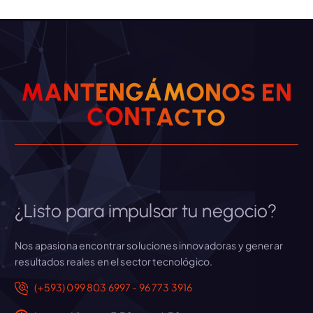
M
A
N
T
E
N
G
Á
M
O
N
O
S
E
N
C
O
N
T
A
C
T
O
¿Listo para impulsar tu negocio?
Nos apasiona encontrar soluciones innovadoras y generar
resultados reales en el sector tecnológico.
(+593) 099 803 6997 - 96 773 3916