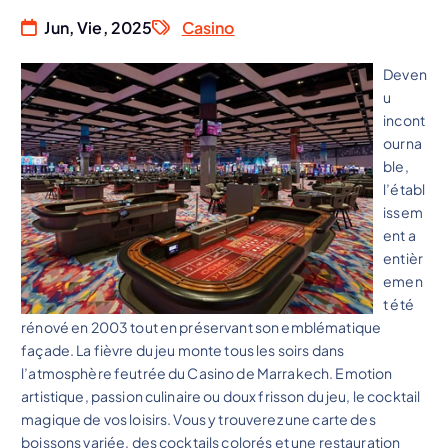
Jun, Vie, 2025
Casino
Deven
u
incont
ourna
ble,
l’établ
issem
ent a
entièr
emen
t été
rénové en 2003 tout en préservant son emblématique
façade. La fièvre du jeu monte tous les soirs dans
l’atmosphère feutrée du Casino de Marrakech. Emotion
artistique, passion culinaire ou doux frisson du jeu, le cocktail
magique de vos loisirs. Vous y trouverez une carte des
boissons variée, des cocktails colorés et une restauration