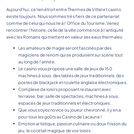
Aujourd’hui, ce lien étroit entre Thermes de Vittel et casino
existe toujours. Nous sommes très fiers de ce partenariat
comme de celui qui nous lie à l’Office du Tourisme. Venez
rencontrer l’histoire, celle de la ville commence à l’antiquité
avec les Romains qui mettent en valeur ses eaux thermales.
Les amateurs de magie seront fascinés par des
magiciens de renom qui se produisent sur scène tout
au long de l’année.
Le casino vous propose une salle de jeux de 150
machines à sous, des tables de jeux traditionnels, des
postes de blackjack et roulette anglaise électroniques.
Complexe de loisirs proposant restaurant avec
terrasse, bar, salle de spectacles, machines à sous,
espaces de jeux traditionnels et électroniques.
Que vous soyez novice ou joueur chevronné, il y en a
pour tous les goûts au Casino de Lacaune !
Emotion artistique, passion culinaire ou doux frisson du
jeu, le cocktail magique de vos loisirs.