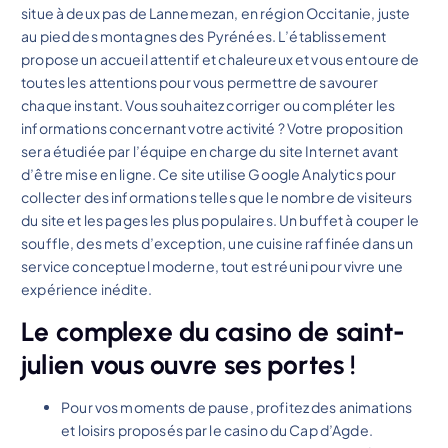
situe à deux pas de Lannemezan, en région Occitanie, juste
au pied des montagnes des Pyrénées. L’établissement
propose un accueil attentif et chaleureux et vous entoure de
toutes les attentions pour vous permettre de savourer
chaque instant. Vous souhaitez corriger ou compléter les
informations concernant votre activité ? Votre proposition
sera étudiée par l’équipe en charge du site Internet avant
d’être mise en ligne. Ce site utilise Google Analytics pour
collecter des informations telles que le nombre de visiteurs
du site et les pages les plus populaires. Un buffet à couper le
souffle, des mets d’exception, une cuisine raffinée dans un
service conceptuel moderne, tout est réuni pour vivre une
expérience inédite.
Le complexe du casino de saint-
julien vous ouvre ses portes !
Pour vos moments de pause, profitez des animations
et loisirs proposés par le casino du Cap d’Agde.