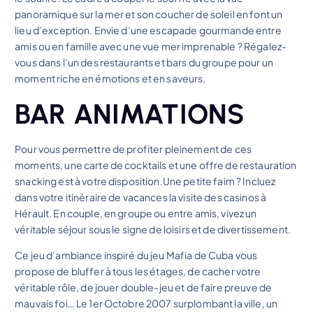
panoramique sur la mer et son coucher de soleil en font un
lieu d’exception. Envie d’une escapade gourmande entre
amis ou en famille avec une vue mer imprenable ? Régalez-
vous dans l’un des restaurants et bars du groupe pour un
moment riche en émotions et en saveurs.
BAR ANIMATIONS
Pour vous permettre de profiter pleinement de ces
moments, une carte de cocktails et une offre de restauration
snacking est à votre disposition.Une petite faim ? Incluez
dans votre itinéraire de vacances la visite des casinos à
Hérault. En couple, en groupe ou entre amis, vivez un
véritable séjour sous le signe de loisirs et de divertissement.
Ce jeu d’ambiance inspiré du jeu Mafia de Cuba vous
propose de bluffer à tous les étages, de cacher votre
véritable rôle, de jouer double-jeu et de faire preuve de
mauvais foi… Le 1er Octobre 2007 surplombant la ville, un