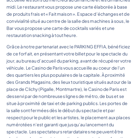
midi. Le restaurant vous propose une carte élaborée à base
de produits frais et « Fait maison ». Espace d’échanges et de
convivialité situé au centre de la salle des machines à sous, le
Bar vous propose une carte de cocktails variés et une
restauration snacking à tout heure.
Grâce à notre partenariat avec le PARKING EFFIA, bénéficiez
de ce forfait, en présentant votre billet pour le spectacle du
jour, au bureau d’accueil du parking, avant de récupérer votre
véhicule. Le Casino de Paris vous accueille au coeur de l’un
des quartiers les plus populaires de la capitale. À proximité
des Grands Magasins, des lieux touristique situés autour de la
place de Clichy (Pigalle, Montmartre), le Casino de Paris est
desservi par de nombreuses lignes de métro, de bus et se
situe à proximité de taxi et de parking publics. Les portes de
la salle sont fermées dès le début du spectacle et par
respect pour le public et les artistes, le placement aux places
numérotées n’est garanti que jusqu’au lancement du
spectacle. Les spectateurs retardataires ne peuvent être