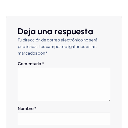
a
c
Deja una respuesta
i
Tu dirección de correo electrónico no será
publicada.
Los campos obligatorios están
ó
marcados con
*
n
Comentario
*
d
e
e
Nombre
*
n