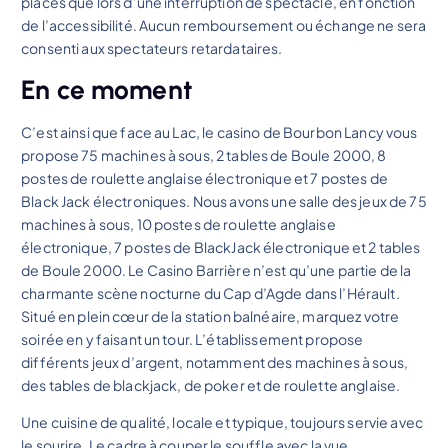
placés que lors d’une interruption de spectacle, en fonction
de l’accessibilité. Aucun remboursement ou échange ne sera
consenti aux spectateurs retardataires.
En ce moment
C’est ainsi que face au Lac, le casino de Bourbon Lancy vous
propose 75 machines à sous, 2 tables de Boule 2000, 8
postes de roulette anglaise électronique et 7 postes de
Black Jack électroniques. Nous avons une salle des jeux de 75
machines à sous, 10 postes de roulette anglaise
électronique, 7 postes de BlackJack électronique et 2 tables
de Boule 2000. Le Casino Barrière n’est qu’une partie de la
charmante scène nocturne du Cap d’Agde dans l’Hérault.
Situé en plein cœur de la station balnéaire, marquez votre
soirée en y faisant un tour. L’établissement propose
différents jeux d’argent, notamment des machines à sous,
des tables de blackjack, de poker et de roulette anglaise.
Une cuisine de qualité, locale et typique, toujours servie avec
le sourire. Le cadre à couper le souffle avec la vue