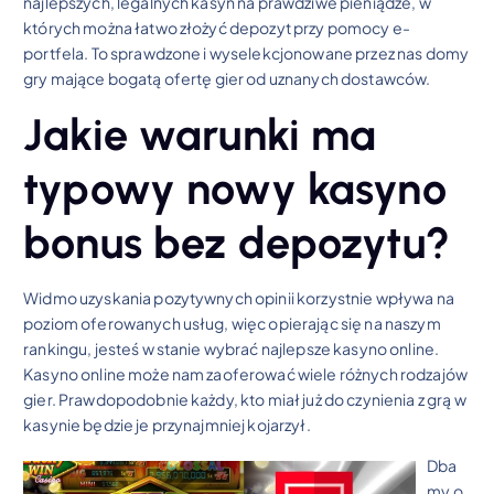
najlepszych, legalnych kasyn na prawdziwe pieniądze, w
których można łatwo złożyć depozyt przy pomocy e-
portfela. To sprawdzone i wyselekcjonowane przez nas domy
gry mające bogatą ofertę gier od uznanych dostawców.
Jakie warunki ma
typowy nowy kasyno
bonus bez depozytu?
Widmo uzyskania pozytywnych opinii korzystnie wpływa na
poziom oferowanych usług, więc opierając się na naszym
rankingu, jesteś w stanie wybrać najlepsze kasyno online.
Kasyno online może nam zaoferować wiele różnych rodzajów
gier. Prawdopodobnie każdy, kto miał już do czynienia z grą w
kasynie będzie je przynajmniej kojarzył.
Dba
my o