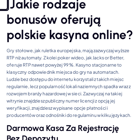
⃣ Jakie rodzaje
bonusów oferują
polskie kasyna online?
Gry stołowe, jak ruletka europejska, mają zazwyczaj wyższe
RTP niż automaty. Z kolei poker wideo, jak Jacks or Better,
oferuje RTP nawet powyżej 99 %. Kasyno stacjonarne to
klasyczny odpowiednik miejsca do gry na automatach.
Ludzie bez dostępu do internetu korzystali z takich miejsc
regularnie, lecz popularność lokali naziemnych spadła wraz z
rozwojem branży hazardowej w sieci. Zazwyczaj na takiej
witrynie znajdziesz publiczny numer licencji z opcją jej
weryfikacji, znajdziesz wypisane opcje płatności i
producentów oraz odnośniki do regulaminu w kilku językach.
Darmowa Kasa Za Rejestrację
Bez Depozytu