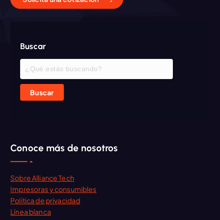
Buscar
Buscar
Conoce más de nosotros
Sobre Alliance Tech
Impresoras y consumibles
Política de privacidad
Línea blanca