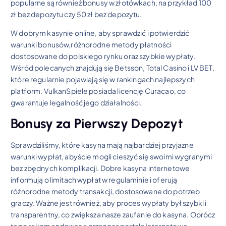
popularne są również bonusy w złotówkach, na przykład 100
zł bez depozytu czy 50 zł bez depozytu.
W dobrym kasynie online, aby sprawdzić i potwierdzić
warunki bonusów,różnorodne metody płatności
dostosowane do polskiego rynku oraz szybkie wypłaty.
Wśród polecanych znajdują się Betsson, Total Casino i LV BET,
które regularnie pojawiają się w rankingach najlepszych
platform. VulkanSpiele posiada licencję Curacao, co
gwarantuje legalność jego działalności.
Bonusy za Pierwszy Depozyt
Sprawdziliśmy, które kasyna mają najbardziej przyjazne
warunki wypłat, abyście mogli cieszyć się swoimi wygranymi
bez zbędnych komplikacji. Dobre kasyna internetowe
informują o limitach wypłat w regulaminie i oferują
różnorodne metody transakcji, dostosowane do potrzeb
graczy. Ważne jest również, aby proces wypłaty był szybki i
transparentny, co zwiększa nasze zaufanie do kasyna. Oprócz