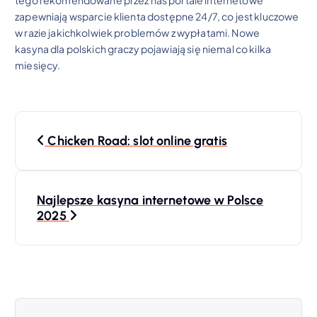
tego rekomendowane przez nas portale internetowe
zapewniają wsparcie klienta dostępne 24/7, co jest kluczowe
w razie jakichkolwiek problemów z wypłatami. Nowe
kasyna dla polskich graczy pojawiają się niemal co kilka
miesięcy.
N
Chicken Road: slot online gratis
a
v
Najlepsze kasyna internetowe w Polsce
2025
e
g
a