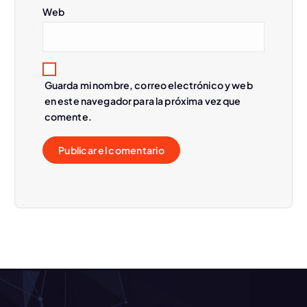
r
Web
a
d
Guarda mi nombre, correo electrónico y web
en este navegador para la próxima vez que
a
comente.
s