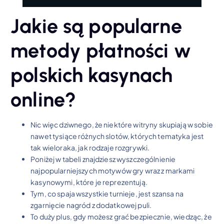
Jakie są popularne
metody płatności w
polskich kasynach
online?
Nic więc dziwnego, że niektóre witryny skupiają w sobie
nawet tysiące różnych slotów, których tematyka jest
tak wieloraka, jak rodzaje rozgrywki.
Poniżej w tabeli znajdziesz wyszczególnienie
najpopularniejszych motywów gry wraz z markami
kasynowymi, które je reprezentują.
Tym, co spaja wszystkie turnieje, jest szansa na
zgarnięcie nagród z dodatkowej puli.
To duży plus, gdy możesz grać bezpiecznie, wiedząc, że