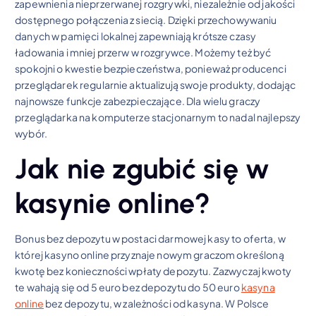
zapewnienia nieprzerwanej rozgrywki, niezależnie od jakości
dostępnego połączenia z siecią. Dzięki przechowywaniu
danych w pamięci lokalnej zapewniają krótsze czasy
ładowania i mniej przerw w rozgrywce. Możemy też być
spokojni o kwestie bezpieczeństwa, ponieważ producenci
przeglądarek regularnie aktualizują swoje produkty, dodając
najnowsze funkcje zabezpieczające. Dla wielu graczy
przeglądarka na komputerze stacjonarnym to nadal najlepszy
wybór.
Jak nie zgubić się w
kasynie online?
Bonus bez depozytu w postaci darmowej kasy to oferta, w
której kasyno online przyznaje nowym graczom określoną
kwotę bez konieczności wpłaty depozytu. Zazwyczaj kwoty
te wahają się od 5 euro bez depozytu do 50 euro
kasyna
online
bez depozytu, w zależności od kasyna. W Polsce