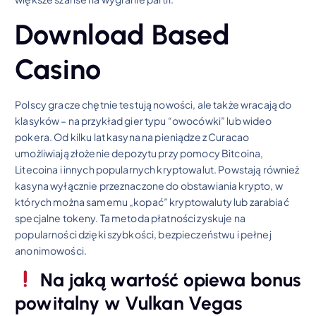
Download Based
Casino
Polscy gracze chętnie testują nowości, ale także wracają do
klasyków – na przykład gier typu “owocówki” lub wideo
pokera. Od kilku lat kasyna na pieniądze z Curacao
umożliwiają złożenie depozytu przy pomocy Bitcoina,
Litecoina i innych popularnych kryptowalut. Powstają również
kasyna wyłącznie przeznaczone do obstawiania krypto, w
których można samemu „kopać” kryptowaluty lub zarabiać
specjalne tokeny. Ta metoda płatności zyskuje na
popularności dzięki szybkości, bezpieczeństwu i pełnej
anonimowości.
Na jaką wartość opiewa bonus
powitalny w Vulkan Vegas