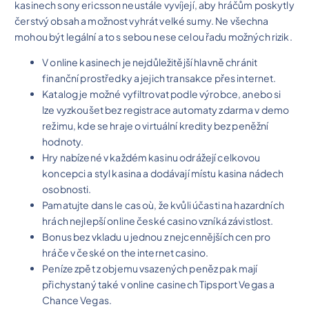
kasinech sony ericsson neustále vyvíjejí, aby hráčům poskytly
čerstvý obsah a možnost vyhrát velké sumy. Ne všechna
mohou být legální a to s sebou nese celou řadu možných rizik.
V online kasinech je nejdůležitější hlavně chránit
finanční prostředky a jejich transakce přes internet.
Katalog je možné vyfiltrovat podle výrobce, anebo si
lze vyzkoušet bez registrace automaty zdarma v demo
režimu, kde se hraje o virtuální kredity bez peněžní
hodnoty.
Hry nabízené v každém kasinu odrážejí celkovou
koncepci a styl kasina a dodávají místu kasina nádech
osobnosti.
Pamatujte dans le cas où, že kvůli účasti na hazardních
hrách nejlepší online české casino vzníká závistlost.
Bonus bez vkladu u jednou z nejcennějších cen pro
hráče v české on the internet casino.
Peníze zpět z objemu vsazených peněz pak mají
přichystaný také v online casinech Tipsport Vegas a
Chance Vegas.