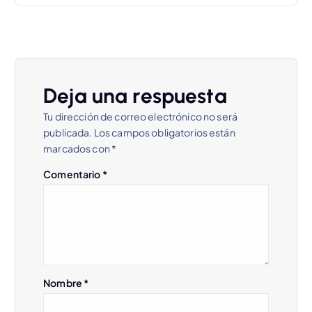
g
a
c
Deja una respuesta
i
Tu dirección de correo electrónico no será
publicada.
Los campos obligatorios están
ó
marcados con
*
n
Comentario
*
d
e
e
Nombre
*