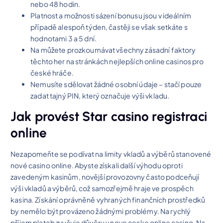
nebo 48 hodin.
Platnost a možnosti sázení bonusu jsou v ideálním
případě alespoň týden, častěji se však setkáte s
hodnotami 3 a 5 dní.
Na můžete prozkoumávat všechny zásadní faktory
těchto her na stránkách nejlepších online casinos pro
české hráče.
Nemusíte sdělovat žádné osobní údaje – stačí pouze
zadat tajný PIN, který označuje výši vkladu.
Jak provést Star casino registraci
online
Nezapomeňte se podívat na limity vkladů a výběrů stanovené
nové casino online. Abyste získali další výhodu oproti
zavedeným kasinům, novější provozovny často podceňují
výši vkladů a výběrů, což samozřejmě hraje ve prospěch
kasina. Získání oprávněně vyhraných finančních prostředků
by nemělo být provázeno žádnými problémy. Na rychlý
příjem plateb zvyšuje důvěru v nove ceske online casino. Na