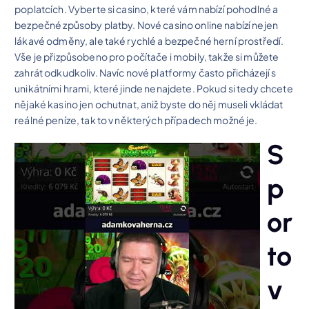
poplatcích. Vyberte si casino, které vám nabízí pohodlné a
bezpečné způsoby platby. Nové casino online nabízí nejen
lákavé odměny, ale také rychlé a bezpečné herní prostředí.
Vše je přizpůsobeno pro počítače i mobily, takže si můžete
zahrát odkudkoliv. Navíc nové platformy často přicházejí s
unikátními hrami, které jinde nenajdete. Pokud si tedy chcete
nějaké kasino jen ochutnat, aniž byste do něj museli vkládat
reálné peníze, tak to v některých případech možné je.
S
p
or
to
v