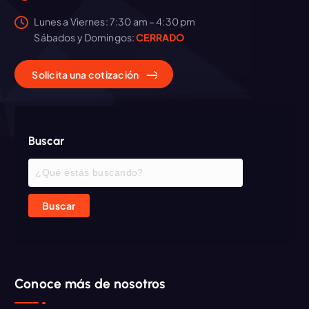
Lunes a Viernes: 7:30 am – 4:30 pm
Sábados y Domingos:
CERRADO
Solicita
una
cotización
Buscar
Buscar
Conoce más de nosotros