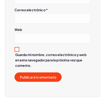
n
Correo electrónico
*
t
r
Web
a
d
Guarda mi nombre, correo electrónico y web
a
en este navegador para la próxima vez que
comente.
s