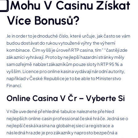
⃣ Mohu V Casinu Získat
Více Bonusů?
Je in order to jednoduché číslo, které určuje, jak často se vám
budou dostávat do rukou vytoužené výhry the výherní
kombinace. Čím vyšší je úroveň RTP casina, tím” “častěji zde
zákazníci vyhrávají. Proto by nejlepší hazardní stránky měly
samozřejmě nabízet zákazníkům pouze sloty h RTP 95 % a
vyšším. Licence pro online kasina vydávají národní autority,
například v České Republice je to be able to Ministerstvo
Financí.
Online Casina V Čr – Vyberte Si
V níže uvedené přehledné tabulce naleznete přehled
nejlepších online casin professional české hráče. Jedná se o
nejlepší česká kasina na globalnej sieci a registrace a
následná hra zde je pro zákazníky naprosto bezpečná a