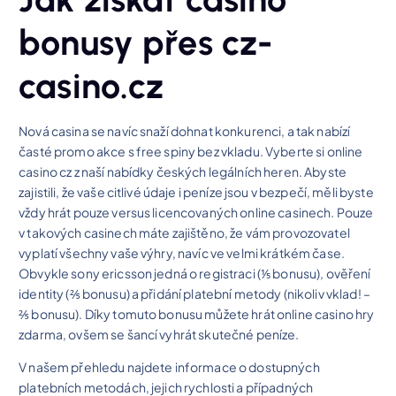
bonusy přes cz-
casino.cz
Nová casina se navíc snaží dohnat konkurenci, a tak nabízí
časté promo akce s free spiny bez vkladu. Vyberte si online
casino cz z naší nabídky českých legálních heren. Abyste
zajistili, že vaše citlivé údaje i peníze jsou v bezpečí, měli byste
vždy hrát pouze versus licencovaných online casinech. Pouze
v takových casinech máte zajištěno, že vám provozovatel
vyplatí všechny vaše výhry, navíc ve velmi krátkém čase.
Obvykle sony ericsson jedná o registraci (⅕ bonusu), ověření
identity (⅖ bonusu) a přidání platební metody (nikoliv vklad! –
⅖ bonusu). Díky tomuto bonusu můžete hrát online casino hry
zdarma, ovšem se šancí vyhrát skutečné peníze.
V našem přehledu najdete informace o dostupných
platebních metodách, jejich rychlosti a případných