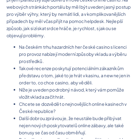
webových stránkách portálu by měl být uveden jasný postup
pro výběr výhry, který by nemátl lidi, a v komplikovanějších
případech by měl včas přijít na pomoc helpdesk. Nejlepší
způsob, jak si získat srdce hráče, je rychlost, s jakou se
objevují problémy.
Na českém trhu hazardních her české casino s licenci
pro provoz nabízejí moderní způsoby vkladu a výběru
prostředků.
Takové recenze poskytují potenciálním zákazníkům
představu o tom, jaké to je hrát v kasinu, a new ne jen in
order to, co chce casino, aby věděli.
Níže je uveden podrobný návod, který vám pomůže
vložit vklad a začít hrát.
Chcete se dozvědět o nejnovějších online kasinech v
České republice?
Další dobrou zprávou je, že neustále bude přibývat
nejen nových poskytovatelů online zábavy, ale také
bonusy se čas od času obměňují.