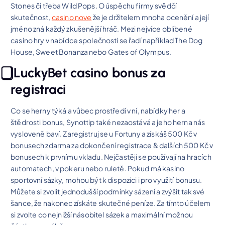
Stones či třeba Wild Pops. O úspěchu firmy svědčí
skutečnost,
casino nove
že je držitelem mnoha ocenění a její
jméno zná každý zkušenější hráč. Mezi nejvíce oblíbené
casino hry v nabídce společnosti se řadí například The Dog
House, Sweet Bonanza nebo Gates of Olympus.
⃣ LuckyBet casino bonus za
registraci
Co se herny týká a vůbec prostředí v ní, nabídky her a
štědrosti bonus, Synottip také nezaostává a jeho herna nás
vysloveně baví. Zaregistruj se u Fortuny a získáš 500 Kč v
bonusech zdarma za dokončení registrace & dalších 500 Kč v
bonusech k prvnímu vkladu. Nejčastěji se používají na hracích
automatech, v pokeru nebo ruletě. Pokud má kasino
sportovní sázky, mohou být k dispozici i pro využití bonusu.
Můžete si zvolit jednodušší podmínky sázení a zvýšit tak své
šance, že nakonec získáte skutečné peníze. Za tímto účelem
si zvolte co nejnižší násobitel sázek a maximální možnou