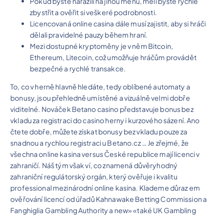
Pokud byste narazili na jinou měnu, měli byste rychle
zbystřit a ověřit si veškeré podrobnosti.
Licencovaná online casina dále musí zajistit, aby si hráči
dělali pravidelné pauzy během hraní.
Mezi dostupné kryptoměny je v něm Bitcoin,
Ethereum, Litecoin, což umožňuje hráčům provádět
bezpečné a rychlé transakce.
To, co v herně hlavně hledáte, tedy oblíbené automaty a
bonusy, jsou přehledně umístěné a vizuálně velmi dobře
viditelné. Nováček Betano casino představuje bonus bez
vkladu za registraci do casino herny i kurzového sázení. Ano
čtete dobře, můžete získat bonusy bez vkladu pouze za
snadnou a rychlou registraci u Betano.cz … Je zřejmé, že
všechna online kasina versus České republice mají licenci v
zahraničí. Náš tým však ví, co znamená důvěryhodný
zahraniční regulátorský orgán, který ověřuje i kvalitu
professional mezinárodní online kasina. Klademe důraz em
ověřování licencí od úřadů Kahnawake Betting Commission a
Fanghiglia Gambling Authority a new» «také UK Gambling