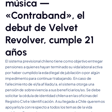
música —
«Contraband», el
debut de Velvet
Revolver, cumple 21
años
El sistema previsional chileno tiene como objetivo entregar
pensiones a quienes hayan terminado su vida laboral activa
por haber cumplido la edad legal de jubilación o por algún
impedimento para continuar trabajando. En caso de
fallecimiento de el/la afiliado/a, el sistema otorga una
pensión de sobrevivencia a sus beneficiarios/as. Se debe
solicitar la cédula de identidad chilena en las oficinas del
Registro Civil e Identificación. A su llegada a Chile queremos
apoyarlo/a con respecto a todos los temas de la vida