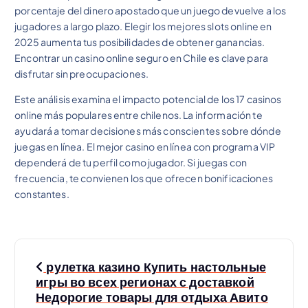
porcentaje del dinero apostado que un juego devuelve a los
jugadores a largo plazo. Elegir los mejores slots online en
2025 aumenta tus posibilidades de obtener ganancias.
Encontrar un casino online seguro en Chile es clave para
disfrutar sin preocupaciones.
Este análisis examina el impacto potencial de los 17 casinos
online más populares entre chilenos. La información te
ayudará a tomar decisiones más conscientes sobre dónde
juegas en línea. El mejor casino en línea con programa VIP
dependerá de tu perfil como jugador. Si juegas con
frecuencia, te convienen los que ofrecen bonificaciones
constantes.
N
рулетка казино Купить настольные
a
игры во всех регионах с доставкой
Недорогие товары для отдыха Авито