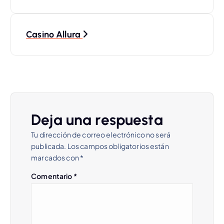
v
e
Casino Allura
g
a
c
Deja una respuesta
i
Tu dirección de correo electrónico no será
publicada.
Los campos obligatorios están
ó
marcados con
*
n
Comentario
*
d