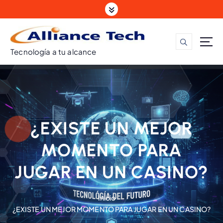
S
a
l
t
a
Tecnología a tu alcance
r
a
l
c
o
n
¿EXISTE UN MEJOR
t
e
MOMENTO PARA
n
i
JUGAR EN UN CASINO?
d
o
Inicio
¿EXISTE UN MEJOR MOMENTO PARA JUGAR EN UN CASINO?