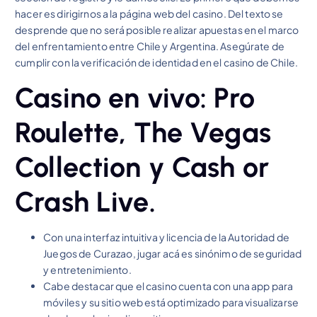
hacer es dirigirnos a la página web del casino. Del texto se
desprende que no será posible realizar apuestas en el marco
del enfrentamiento entre Chile y Argentina. Asegúrate de
cumplir con la verificación de identidad en el casino de Chile.
Casino en vivo: Pro
Roulette, The Vegas
Collection y Cash or
Crash Live.
Con una interfaz intuitiva y licencia de la Autoridad de
Juegos de Curazao, jugar acá es sinónimo de seguridad
y entretenimiento.
Cabe destacar que el casino cuenta con una app para
móviles y su sitio web está optimizado para visualizarse