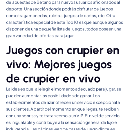
de apuestas de Betano para nuevos usuarios aficionados al
deporte. Una sección donde podrás disfrutar de juegos
como tragamonedas, ruletas, juegos de cartas, etc. Otra
característica especial de este Top 10 es que aunque algunos
disponen de una pequeña lista de juegos, todos poseen una
gran variedad de ofertas para jugar.
Juegos con crupier en
vivo: Mejores juegos
de crupier en vivo
La idea es que, al elegir el momento adecuado para jugar, se
pueden aumentar las posibilidades de ganar. Los
establecimientos de azar ofrecen un servicio excepcional a
sus clientes. A partir del momento en que llegas, te reciben
con una sonrisa y te tratan como a un VIP. El nivel de servicio
es inigualable y contribuye a la sensación general de lujo e
indulgencia. Las páginas web de casas de juego digitales