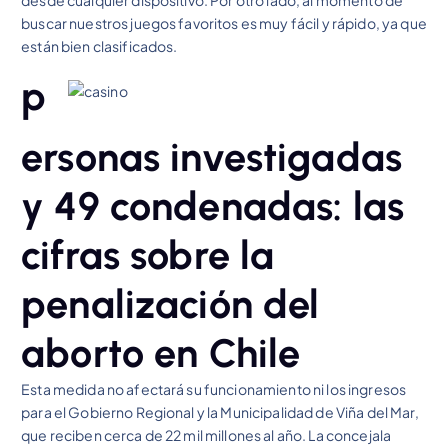
desde cualquier dispositivo. Por otro lado, al momento de
buscar nuestros juegos favoritos es muy fácil y rápido, ya que
están bien clasificados.
p
ersonas investigadas
y 49 condenadas: las
cifras sobre la
penalización del
aborto en Chile
Esta medida no afectará su funcionamiento ni los ingresos
para el Gobierno Regional y la Municipalidad de Viña del Mar,
que reciben cerca de 22 mil millones al año. La concejala