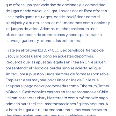
que ofrece una gran variedad de opciones y la comodidad
de jugar desde cualquier lugar. Los casinos en línea ofrecen
una amplia gama de juegos, desde los clásicos como el
blackjack y la ruleta, hasta los más modernos como los slots y
los juegos de video. Además, muchos casinos en línea
ofrecen una serie de promociones y bonos para atraer a
nuevos jugadores y retener a los existentes.
Fijate en el rollover (x30, x40…), juegos válidos, tiempo de
uso, y si podés usar el bono en apuestas deportivas.
Recuerda que las apuestas legales en línea en Chile siguen
presentando el riesgo de perder si no se acierta, así que
limita tu presupuesto y juega siempre de forma responsable.
Empiezan a ser mayoría los casinos online de Chile que
aceptan el pago con criptomonedas como Ethereum, Tether
o Bitcoin. Casi todos los casinos en línea aprobados en Chile
utilizan las tarjetas Visa y Mastercard como método de pago
primario para facilitar unas transacciones ágiles y seguras. A
la hora de jugar a la ruleta encontrarás numerosas mesas en
vivo disponibles, comenzando por las clásicas ruletas