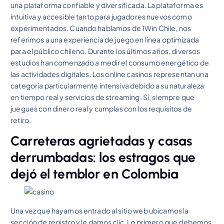
una plataforma confiable y diversificada. La plataforma es
intuitiva y accesible tanto para jugadores nuevos como
experimentados. Cuando hablamos de 1Win Chile, nos
referimos a una experiencia de juego en línea optimizada
para el público chileno. Durante los últimos años, diversos
estudios han comenzado a medir el consumo energético de
las actividades digitales. Los online casinos representan una
categoría particularmente intensiva debido a su naturaleza
en tiempo real y servicios de streaming. Sí, siempre que
juegues con dinero real y cumplas con los requisitos de
retiro.
Carreteras agrietadas y casas
derrumbadas: los estragos que
dejó el temblor en Colombia
Una vez que hayamos entrado al sitio web ubicamos la
sección de registro y le damos clic. Lo primero que debemos