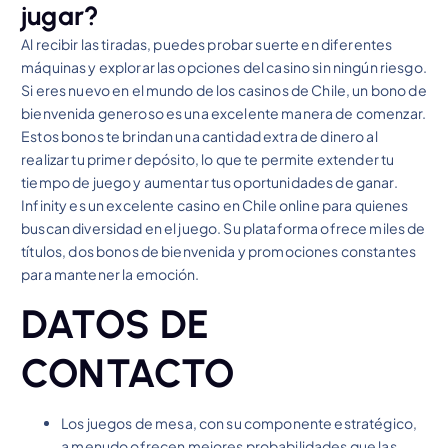
jugar?
Al recibir las tiradas, puedes probar suerte en diferentes
máquinas y explorar las opciones del casino sin ningún riesgo.
Si eres nuevo en el mundo de los casinos de Chile, un bono de
bienvenida generoso es una excelente manera de comenzar.
Estos bonos te brindan una cantidad extra de dinero al
realizar tu primer depósito, lo que te permite extender tu
tiempo de juego y aumentar tus oportunidades de ganar.
Infinity es un excelente casino en Chile online para quienes
buscan diversidad en el juego. Su plataforma ofrece miles de
títulos, dos bonos de bienvenida y promociones constantes
para mantener la emoción.
DATOS DE
CONTACTO
Los juegos de mesa, con su componente estratégico,
a menudo ofrecen mejores probabilidades que las