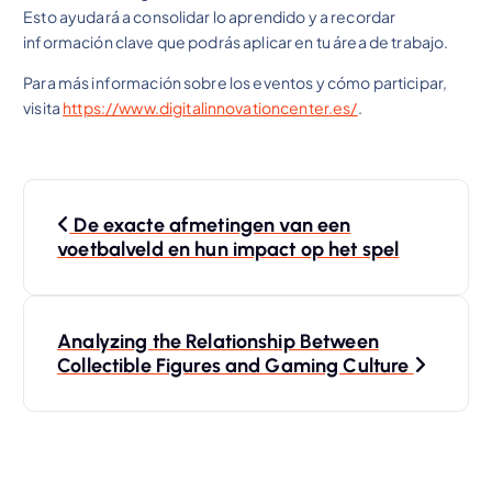
Esto ayudará a consolidar lo aprendido y a recordar
información clave que podrás aplicar en tu área de trabajo.
Para más información sobre los eventos y cómo participar,
visita
https://www.digitalinnovationcenter.es/
.
N
De exacte afmetingen van een
a
voetbalveld en hun impact op het spel
v
Analyzing the Relationship Between
e
Collectible Figures and Gaming Culture
g
a