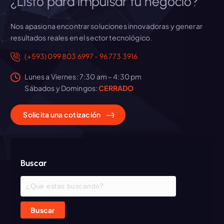
¿Listo para impulsar tu negocio?
r
Nos apasiona encontrar soluciones innovadoras y generar
a
resultados reales en el sector tecnológico.
d
(+593) 099 803 6997 - 96 773 3916
Lunes a Viernes: 7:30 am – 4:30 pm
a
Sábados y Domingos:
CERRADO
s
Solicita
una
cotización
Buscar
Buscar