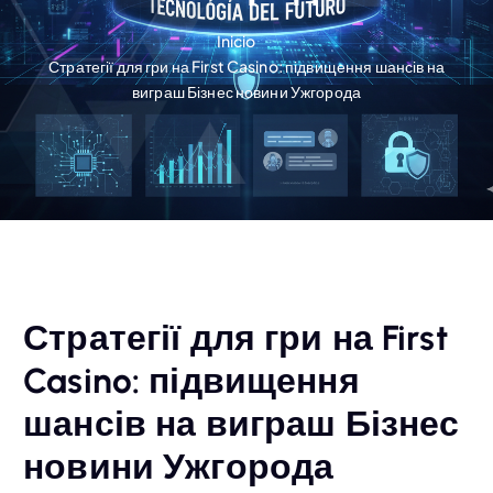
Inicio
Стратегії для гри на First Casino: підвищення шансів на
виграш Бізнес новини Ужгорода
Стратегії для гри на First
Casino: підвищення
шансів на виграш Бізнес
новини Ужгорода