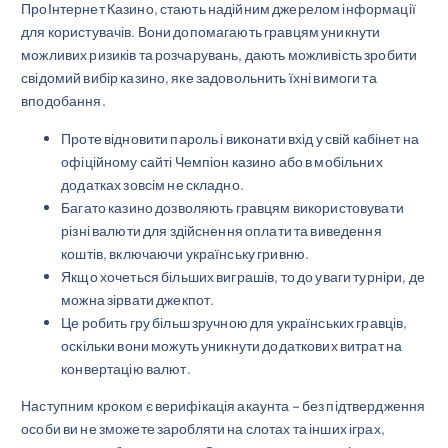
ПроІнтернет Казино, стають надійним джерелом інформації
для користувачів. Вони допомагають гравцям уникнути
можливих ризиків та розчарувань, дають можливість зробити
свідомий вибір казино, яке задовольнить їхні вимоги та
вподобання.
Проте відновити пароль і виконати вхід у свій кабінет на
офіційному сайті Чемпіон казино або в мобільних
додатках зовсім не складно.
Багато казино дозволяють гравцям використовувати
різні валюти для здійснення оплати та виведення
коштів, включаючи українську гривню.
Якщо хочеться більших виграшів, то до уваги турніри, де
можна зірвати джекпот.
Це робить гру більш зручною для українських гравців,
оскільки вони можуть уникнути додаткових витрат на
конвертацію валют.
Наступним кроком є верифікація акаунта – без підтвердження
особи ви не зможете заробляти на слотах та інших іграх,