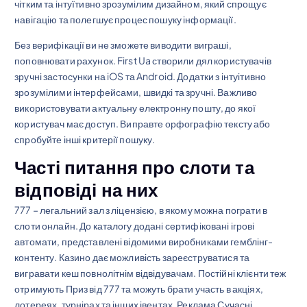
чітким та інтуїтивно зрозумілим дизайном, який спрощує
навігацію та полегшує процес пошуку інформації.
Без верифікації ви не зможете виводити виграші,
поповнювати рахунок. First Ua створили дял користувачів
зручні застосунки на iOS та Android. Додатки з інтуітивно
зрозумілими інтерфейсами, швидкі та зручні. Важливо
використовувати актуальну електронну пошту, до якої
користувач має доступ. Виправте орфографію тексту або
спробуйте інші критерії пошуку.
Часті питання про слоти та
відповіді на них
777 – легальний зал з ліцензією, в якому можна пограти в
слоти онлайн. До каталогу додані сертифіковані ігрові
автомати, представлені відомими виробниками гемблінг-
контенту. Казино дає можливість зареєструватися та
вигравати кеш повнолітнім відвідувачам. Постійні клієнти теж
отримують Приз від 777 та можуть брати участь в акціях,
лотереях, турнірах та інших івентах. Реклама Сучасні