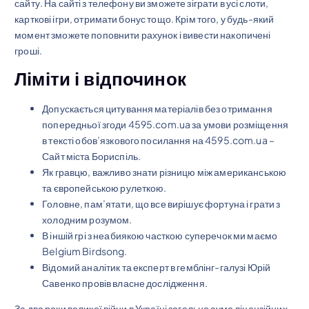
сайту. На сайті з телефону ви зможете зіграти в усі слоти,
карткові ігри, отримати бонус тощо. Крім того, у будь-який
момент зможете поповнити рахунок і вивести накопичені
гроші.
Ліміти і відпочинок
Допускається цитування матеріалів без отримання
попередньої згоди 4595.com.ua за умови розміщення
в тексті обов’язкового посилання на 4595.com.ua –
Сайт міста Бориспіль.
Як гравцю, важливо знати різницю між американською
та європейською рулеткою.
Головне, пам’ятати, що все вирішує фортуна і грати з
холодним розумом.
В іншій грі з неабиякою часткою суперечок ми маємо
Belgium Birdsong.
Відомий аналітик та експерт в гемблінг-галузі Юрій
Савенко провів власне дослідження.
За два роки великої війни в Україні загально сума ліцензійних