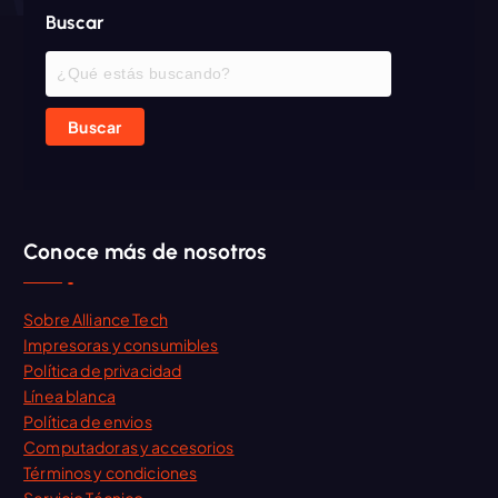
Buscar
Buscar
Conoce más de nosotros
Sobre Alliance Tech
Impresoras y consumibles
Política de privacidad
Línea blanca
Política de envios
Computadoras y accesorios
Términos y condiciones