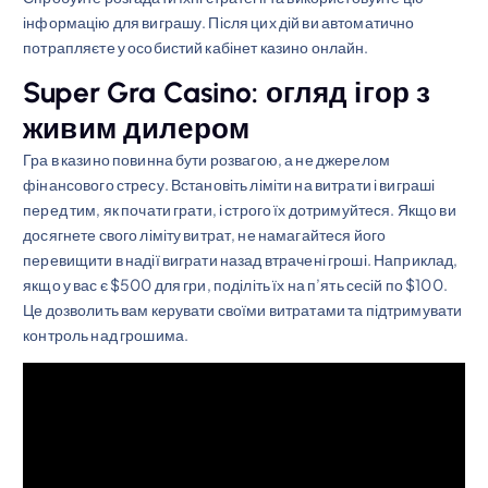
інформацію для виграшу. Після цих дій ви автоматично
потрапляєте у особистий кабінет казино онлайн.
Super Gra Casino: огляд ігор з
живим дилером
Гра в казино повинна бути розвагою, а не джерелом
фінансового стресу. Встановіть ліміти на витрати і виграші
перед тим, як почати грати, і строго їх дотримуйтеся. Якщо ви
досягнете свого ліміту витрат, не намагайтеся його
перевищити в надії виграти назад втрачені гроші. Наприклад,
якщо у вас є $500 для гри, поділіть їх на п’ять сесій по $100.
Це дозволить вам керувати своїми витратами та підтримувати
контроль над грошима.