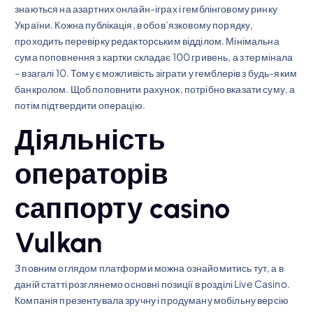
знаються на азартних онлайн-іграх і гемблінговому ринку
України. Кожна публікація, в обов’язковому порядку,
проходить перевірку редакторським відділом. Мінімальна
сума поповнення з картки складає 100 гривень, а з термінала
– взагалі 10. Тому є можливість зіграти у гемблерів з будь-яким
банкролом. Щоб поповнити рахунок, потрібно вказати суму, а
потім підтвердити операцію.
Діяльність
операторів
саппорту casino
Vulkan
З повним оглядом платформи можна ознайомитись тут, а в
даній статті розглянемо основні позиції в розділі Live Casino.
Компанія презентувала зручну і продуману мобільну версію