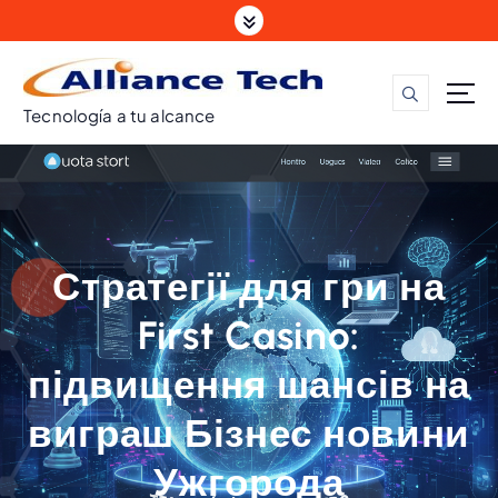
S
a
l
t
a
Tecnología a tu alcance
r
a
l
c
o
n
Стратегії для гри на
t
e
First Casino:
n
i
підвищення шансів на
d
o
виграш Бізнес новини
Ужгорода