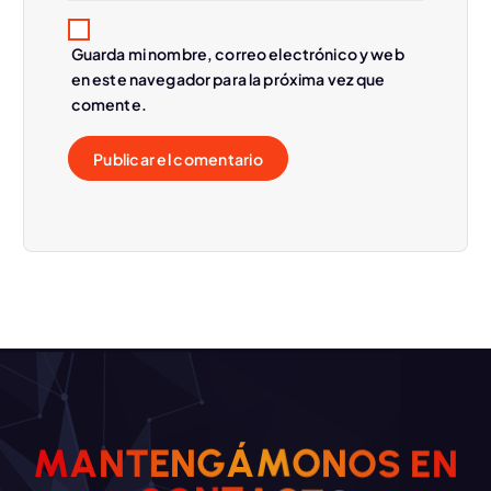
d
Guarda mi nombre, correo electrónico y web
en este navegador para la próxima vez que
a
comente.
s
M
A
N
T
E
N
G
Á
M
O
N
O
S
E
N