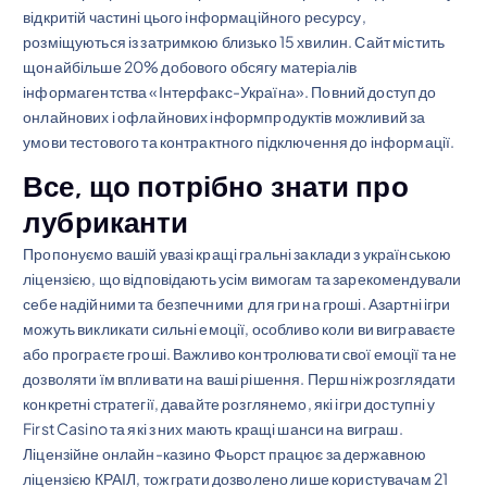
відкритій частині цього інформаційного ресурсу,
розміщуються із затримкою близько 15 хвилин. Сайт містить
щонайбільше 20% добового обсягу матеріалів
інформагентства «Інтерфакс-Україна». Повний доступ до
онлайнових і офлайнових інформпродуктів можливий за
умови тестового та контрактного підключення до інформації.
Все, що потрібно знати про
лубриканти
Пропонуємо вашій увазі кращі гральні заклади з українською
ліцензією, що відповідають усім вимогам та зарекомендували
себе надійними та безпечними для гри на гроші. Азартні ігри
можуть викликати сильні емоції, особливо коли ви виграваєте
або програєте гроші. Важливо контролювати свої емоції та не
дозволяти їм впливати на ваші рішення. Перш ніж розглядати
конкретні стратегії, давайте розглянемо, які ігри доступні у
First Casino та які з них мають кращі шанси на виграш.
Ліцензійне онлайн-казино Фьорст працює за державною
ліцензією КРАІЛ, тож грати дозволено лише користувачам 21