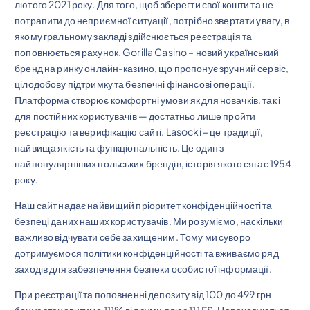
лютого 2021 року. Для того, щоб зберегти свої кошти та не
потрапити до неприємної ситуації, потрібно звертати увагу, в
якому гральному закладі здійснюється реєстрація та
поповнюється рахунок. Gorilla Casino – новий український
бренд на ринку онлайн-казино, що пропонує зручний сервіс,
цілодобову підтримку та безпечні фінансові операції.
Платформа створює комфортні умови як для новачків, так і
для постійних користувачів — достатньо лише пройти
реєстрацію та верифікацію сайті. Lasocki – це традиції,
найвища якість та функціональність. Це один з
найпопулярніших польських брендів, історія якого сягає 1954
року.
Наш сайт надає найвищий пріоритет конфіденційності та
безпеці даних наших користувачів. Ми розуміємо, наскільки
важливо відчувати себе захищеним. Тому ми суворо
дотримуємося політики конфіденційності та вживаємо ряд
заходів для забезпечення безпеки особистої інформації.
При реєстрації та поповненні депозиту від 100 до 499 грн