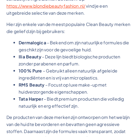
https://www.blondiebeautyfashion.nl/
vind je een
uitgebreide selectie van deze merken.
Hier zijn enkele van de meest populaire Clean Beauty merken
die geliefd zijn bij gebruikers:
Dermalogica
– Bekend om zijn natuurlijke formules die
geschikt zijn voor de gevoelige huid.
Ilia Beauty
– Deze lijn biedt biologische producten
zonder parabenen en parfum.
100% Pure
– Gebruikt alleen natuurlijk afgeleide
ingrediënten en is vrij van microplastics.
RMS Beauty
– Focust op luxe make-up met
huidverzorgende eigenschappen.
Tata Harper
– Biedt premium producten die volledig
natuurlijk en erg effectief zijn.
De producten van deze merken zijn ontworpen om het welzijn
van de huid te bevorderen en bevatten geen agressieve
stoffen. Daarnaast zijn de formules vaak transparant, zodat