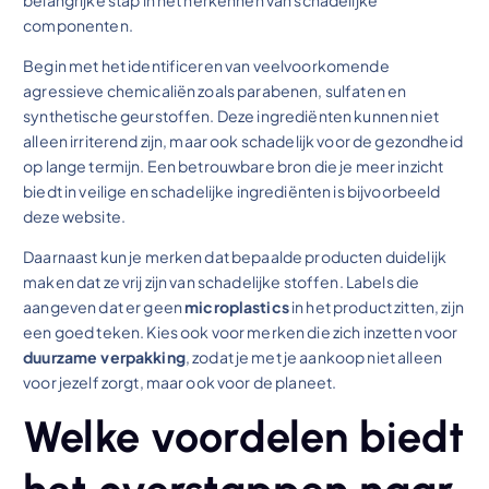
belangrijke stap in het herkennen van schadelijke
componenten.
Begin met het identificeren van veelvoorkomende
agressieve chemicaliën zoals parabenen, sulfaten en
synthetische geurstoffen. Deze ingrediënten kunnen niet
alleen irriterend zijn, maar ook schadelijk voor de gezondheid
op lange termijn. Een betrouwbare bron die je meer inzicht
biedt in veilige en schadelijke ingrediënten is bijvoorbeeld
deze website.
Daarnaast kun je merken dat bepaalde producten duidelijk
maken dat ze vrij zijn van schadelijke stoffen. Labels die
aangeven dat er geen
microplastics
in het product zitten, zijn
een goed teken. Kies ook voor merken die zich inzetten voor
duurzame verpakking
, zodat je met je aankoop niet alleen
voor jezelf zorgt, maar ook voor de planeet.
Welke voordelen biedt