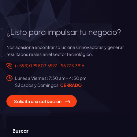
t
r
¿Listo para impulsar tu negocio?
a
Nos apasiona encontrar soluciones innovadoras y generar
d
resultados reales en el sector tecnológico.
(+593) 099 803 6997 - 96 773 3916
a
Lunes a Viernes: 7:30 am – 4:30 pm
s
Sábados y Domingos:
CERRADO
Solicita
una
cotización
Buscar