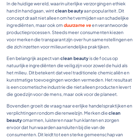
In de huidige wereld, waarin uiterlijke verzorging en ethiek
hand in hand gaan, wint
clean beauty
aan populariteit. Dit
concept draait niet alleen om het vermijden van schadelijke
ingrediënten, maar ook om
duurzame ve
en verantwoorde
productieprocessen. Steeds meer consumenten kiezen
voor merken die transparant zijn over hun samenstellingen en
die zich inzetten voor milieuvriendelijke praktijken.
Een belangrijk aspect van
clean beauty
is de focus op
natuurlijke ingrediënten die veilig zijn voor zowel de huid als
het milieu. Dit betekent dat veel traditionele chemicaliën en
kunstmatige toevoegingen worden vermeden. Het resultaat
is een cosmetische industrie die niet alleen producten levert
die goed zijn voor de mens, maar ook voor de planeet.
Bovendien groeit de vraag naar eerlijke handelspraktijken en
verplichtingen rondom dierenwelzijn. Merken die
clean
beauty
omarmen, luisteren naar hun klanten en zorgen
ervoor dat hun waarden aansluiten bij die van de
consumenten. Dit leidt tot een sterke gemeenschap van