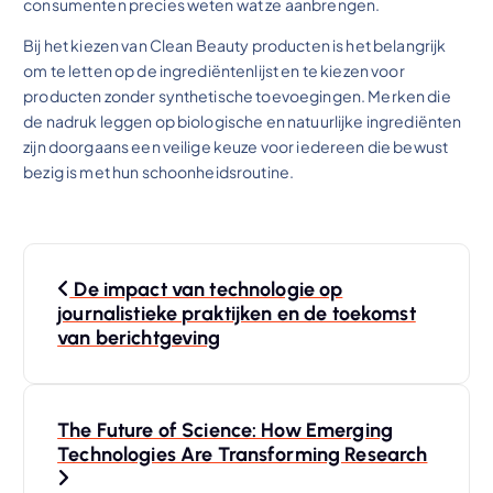
consumenten precies weten wat ze aanbrengen.
Bij het kiezen van Clean Beauty producten is het belangrijk
om te letten op de ingrediëntenlijst en te kiezen voor
producten zonder synthetische toevoegingen. Merken die
de nadruk leggen op biologische en natuurlijke ingrediënten
zijn doorgaans een veilige keuze voor iedereen die bewust
bezig is met hun schoonheidsroutine.
N
De impact van technologie op
a
journalistieke praktijken en de toekomst
van berichtgeving
v
e
The Future of Science: How Emerging
Technologies Are Transforming Research
g