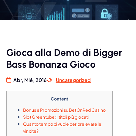
Gioca alla Demo di Bigger
Bass Bonanza Gioco
Abr, Mié, 2016
Uncategorized
Content
Bonus e Promozioni su BetOnRed Casino
Slot Greentube: I titoli più giocati
Quanto tempo ci vuole per prelevare le
vincite?