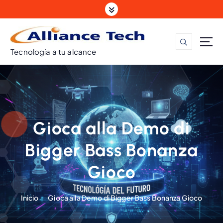
S
a
l
t
a
Tecnología a tu alcance
r
a
l
c
o
n
Gioca alla Demo di
t
e
Bigger Bass Bonanza
n
i
Gioco
d
o
Inicio
Gioca alla Demo di Bigger Bass Bonanza Gioco