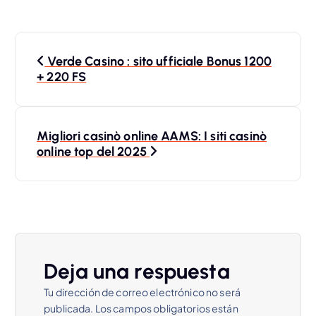
N
Verde Casino ️: sito ufficiale Bonus 1200
a
+ 220 FS
v
Migliori casinò online AAMS: I siti casinò
e
online top del 2025
g
a
c
Deja una respuesta
i
Tu dirección de correo electrónico no será
publicada.
Los campos obligatorios están