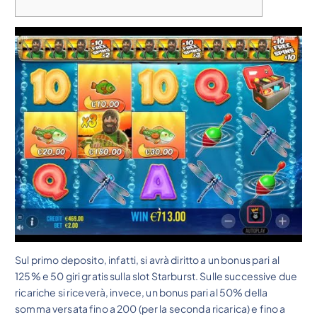
Sul primo deposito, infatti, si avrà diritto a un bonus pari al
125% e 50 giri gratis sulla slot Starburst. Sulle successive due
ricariche si riceverà, invece, un bonus pari al 50% della
somma versata fino a 200 (per la seconda ricarica) e fino a