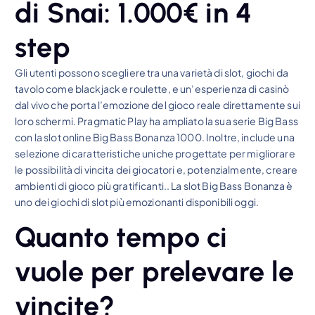
di Snai: 1.000€ in 4
step
Gli utenti possono scegliere tra una varietà di slot, giochi da
tavolo come blackjack e roulette, e un’esperienza di casinò
dal vivo che porta l’emozione del gioco reale direttamente sui
loro schermi. Pragmatic Play ha ampliato la sua serie Big Bass
con la slot online Big Bass Bonanza 1000. Inoltre, include una
selezione di caratteristiche uniche progettate per migliorare
le possibilità di vincita dei giocatori e, potenzialmente, creare
ambienti di gioco più gratificanti.. La slot Big Bass Bonanza è
uno dei giochi di slot più emozionanti disponibili oggi.
Quanto tempo ci
vuole per prelevare le
vincite?