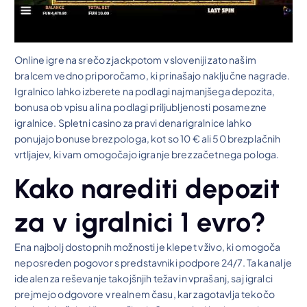
Online igre na srečo z jackpotom v sloveniji zato našim
bralcem vedno priporočamo, ki prinašajo naključne nagrade.
Igralnico lahko izberete na podlagi najmanjšega depozita,
bonusa ob vpisu ali na podlagi priljubljenosti posamezne
igralnice. Spletni casino za pravi denarigralnice lahko
ponujajo bonuse brez pologa, kot so 10 € ali 50 brezplačnih
vrtljajev, ki vam omogočajo igranje brez začetnega pologa.
Kako narediti depozit
za v igralnici 1 evro?
Ena najbolj dostopnih možnosti je klepet v živo, ki omogoča
neposreden pogovor s predstavniki podpore 24/7. Ta kanal je
idealen za reševanje takojšnjih težav in vprašanj, saj igralci
prejmejo odgovore v realnem času, kar zagotavlja tekočo