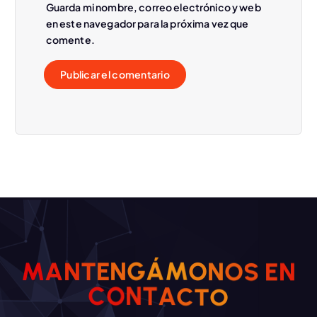
d
Guarda mi nombre, correo electrónico y web
en este navegador para la próxima vez que
a
comente.
s
N
M
A
N
T
E
N
G
Á
M
E
O
N
S
O
O
C
N
T
A
O
C
T