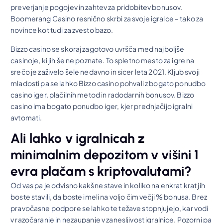
preverjanje pogojev in zahtev za pridobitev bonusov.
Boomerang Casino resnično skrbi za svoje igralce – tako za
novince kot tudi za zvesto bazo.
Bizzo casino se skoraj zagotovo uvršča med najboljše
casinoje, ki jih še ne poznate. To spletno mesto za igre na
srečo je zaživelo šele nedavno in sicer leta 2021. Kljub svoji
mladosti pa se lahko Bizzo casino pohvali z bogato ponudbo
casino iger, plačilnih metod in radodarnih bonusov. Bizzo
casino ima bogato ponudbo iger, kjer prednjačijo igralni
avtomati.
Ali lahko v igralnicah z
minimalnim depozitom v višini 1
evra plačam s kriptovalutami?
Od vas pa je odvisno kakšne stave in koliko na enkrat krat jih
boste stavili, da boste imeli na voljo čim večji % bonusa. Brez
pravočasne podpore se lahko te težave stopnjujejo, kar vodi
v razočaranje in nezaupanje v zanesljivost igralnice. Pozorni pa