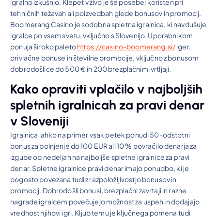
igralno izkušnjo. Klepet v živo je še posebej koristen pri
tehničnih težavah ali poizvedbah glede bonusov in promocij.
Boomerang Casino je sodobna spletna igralnica, ki navdušuje
igralce po vsem svetu, vključno s Slovenijo. Uporabnikom
ponuja široko paleto
https://casino-boomerang.si/
iger,
privlačne bonuse in številne promocije, vključno z bonusom
dobrodošlice do 500 € in 200 brezplačnimi vrtljaji.
Kako opraviti vplačilo v najboljših
spletnih igralnicah za pravi denar
v Sloveniji
Igralnica lahko na primer vsak petek ponudi 50-odstotni
bonus za polnjenje do 100 EUR ali 10 % povračilo denarja za
izgube ob nedeljah na najboljše spletne igralnice za pravi
denar. Spletne igralnice pravi denar imajo ponudbo, ki je
pogosto povezana tudi z razpoložljivostjo bonusov in
promocij. Dobrodošli bonusi, brezplačni zavrtaji in razne
nagrade igralcem povečujejo možnost za uspeh in dodajajo
vrednost njihovi igri. Kljub temu je ključnega pomena tudi