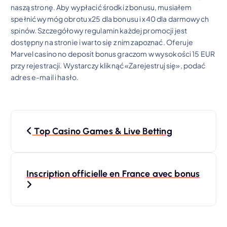
naszą stronę. Aby wypłacić środki z bonusu, musiałem
spełnić wymóg obrotu x25 dla bonusu i x40 dla darmowych
spinów. Szczegółowy regulamin każdej promocji jest
dostępny na stronie i warto się z nim zapoznać. Oferuje
Marvel casino no deposit bonus graczom w wysokości 15 EUR
przy rejestracji. Wystarczy kliknąć «Zarejestruj się», podać
adres e-mail i hasło.
N
Top Casino Games & Live Betting
a
v
Inscription officielle en France avec bonus
e
g