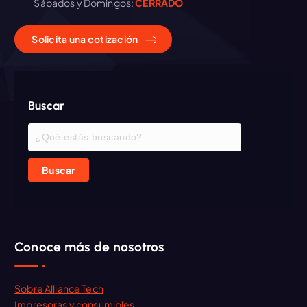
Sábados y Domingos:
CERRADO
Solicita
una
cotización
Buscar
Buscar
Conoce más de nosotros
Sobre Alliance Tech
Impresoras y consumibles