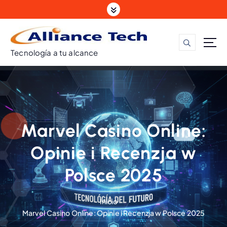
S
a
l
t
a
Tecnología a tu alcance
r
a
l
c
o
n
Marvel Casino Online:
t
e
Opinie i Recenzja w
n
i
Polsce 2025
d
o
Inicio
Marvel Casino Online: Opinie i Recenzja w Polsce 2025