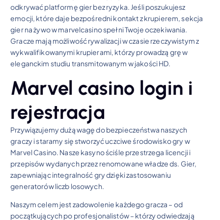
odkrywać platformę gier bez ryzyka. Jeśli poszukujesz
emocji, które daje bezpośredni kontakt z krupierem, sekcja
gier na żywo w marvelcasino spełni Twoje oczekiwania.
Gracze mają możliwość rywalizacji w czasie rzeczywistym z
wykwalifikowanymi krupierami, którzy prowadzą grę w
eleganckim studiu transmitowanym w jakości HD.
Marvel casino login i
rejestracja
Przywiązujemy dużą wagę do bezpieczeństwa naszych
graczy i staramy się stworzyć uczciwe środowisko gry w
Marvel Casino. Nasze kasyno ściśle przestrzega licencji i
przepisów wydanych przez renomowane władze ds. Gier,
zapewniając integralność gry dzięki zastosowaniu
generatorów liczb losowych.
Naszym celem jest zadowolenie każdego gracza – od
początkujących po profesjonalistów – którzy odwiedzają