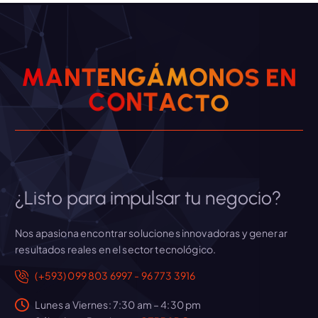
N
M
A
N
T
E
N
G
Á
M
O
N
E
O
S
N
O
T
C
A
C
T
O
¿Listo para impulsar tu negocio?
Nos apasiona encontrar soluciones innovadoras y generar
resultados reales en el sector tecnológico.
(+593) 099 803 6997 - 96 773 3916
Lunes a Viernes: 7:30 am – 4:30 pm