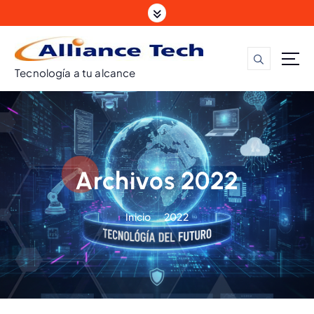
S
a
l
t
a
Tecnología a tu alcance
r
a
l
c
o
n
Archivos 2022
t
e
Inicio
2022
n
i
d
o