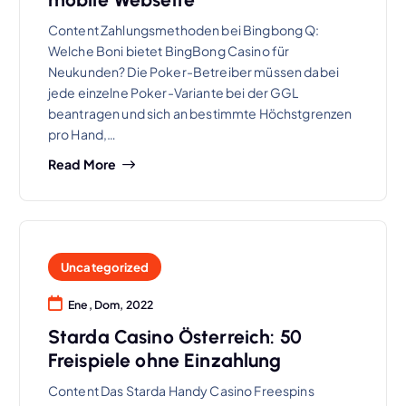
Content Zahlungsmethoden bei Bingbong Q:
Welche Boni bietet BingBong Casino für
Neukunden? Die Poker-Betreiber müssen dabei
jede einzelne Poker-Variante bei der GGL
beantragen und sich an bestimmte Höchstgrenzen
pro Hand,…
Read More
Uncategorized
Ene, Dom, 2022
Starda Casino Österreich: 50
Freispiele ohne Einzahlung
Content Das Starda Handy Casino Freespins