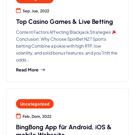
Sep, Jue, 2022
Top Casino Games & Live Betting
Content Factors Affecting Blackjack Strategies
Conclusion: Why Choose SpinBet NZ? Sports
betting Combine a pokie with high RTP, low
volatility, and solid bonus features, and you’ll tilt the
odds…
Read More
Uncategorized
Feb, Dom, 2022
BingBong App für Android, iOS &
mobile Webseite