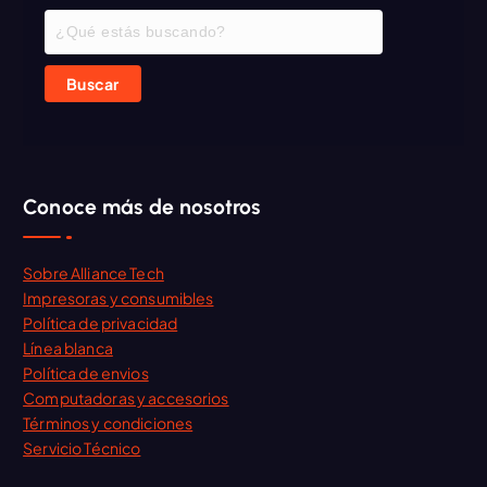
Buscar
Conoce más de nosotros
Sobre Alliance Tech
Impresoras y consumibles
Política de privacidad
Línea blanca
Política de envios
Computadoras y accesorios
Términos y condiciones
Servicio Técnico