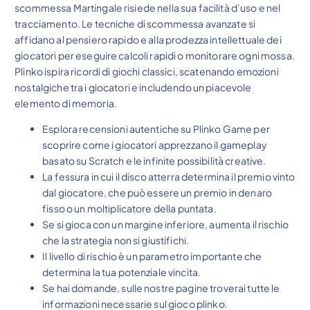
scommessa Martingale risiede nella sua facilità d’uso e nel
tracciamento. Le tecniche di scommessa avanzate si
affidano al pensiero rapido e alla prodezza intellettuale dei
giocatori per eseguire calcoli rapidi o monitorare ogni mossa.
Plinko ispira ricordi di giochi classici, scatenando emozioni
nostalgiche tra i giocatori e includendo un piacevole
elemento di memoria.
Esplora recensioni autentiche su Plinko Game per
scoprire come i giocatori apprezzano il gameplay
basato su Scratch e le infinite possibilità creative.
La fessura in cui il disco atterra determina il premio vinto
dal giocatore, che può essere un premio in denaro
fisso o un moltiplicatore della puntata.
Se si gioca con un margine inferiore, aumenta il rischio
che la strategia non si giustifichi.
Il livello di rischio è un parametro importante che
determina la tua potenziale vincita.
Se hai domande, sulle nostre pagine troverai tutte le
informazioni necessarie sul gioco plinko.