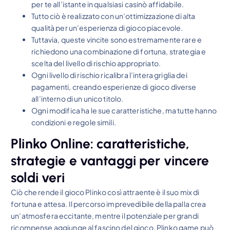
per te all’istante in qualsiasi casinò affidabile.
Tutto ciò è realizzato con un’ottimizzazione di alta
qualità per un’esperienza di gioco piacevole.
Tuttavia, queste vincite sono estremamente rare e
richiedono una combinazione di fortuna, strategia e
scelta del livello di rischio appropriato.
Ogni livello di rischio ricalibra l’intera griglia dei
pagamenti, creando esperienze di gioco diverse
all’interno di un unico titolo.
Ogni modifica ha le sue caratteristiche, ma tutte hanno
condizioni e regole simili.
Plinko Online: caratteristiche,
strategie e vantaggi per vincere
soldi veri
Ciò che rende il gioco Plinko così attraente è il suo mix di
fortuna e attesa. Il percorso imprevedibile della palla crea
un’atmosfera eccitante, mentre il potenziale per grandi
ricompense aggiunge al fascino del gioco. Plinko game può