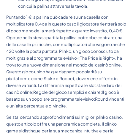
con cui la pallina attraversa la tavola.
Puntando 1 € la pallina può cadere su una casella con
moltiplicatore 0,4x e in questo caso il giocatore rientrerà solo
di poco meno della metà rispetto a quanto investito, 0,40 €.
Oppure nella stessa partita la pallina potrebbe centrare una
delle caselle più ricche, con moltiplicatori che valgono anche
420 volte la posta puntata. Plinko, un gioco conosciuto da
molti grazie al programma televisivo «The Price is Right», ha
trovato una nuova dimensione nel mondo dei casinò online.
Questo gioco unico ha guadagnato popolarità su
piattaforme come Stake e Roobet, dove viene offerto in
diverse varianti. La differenza rispetto alle slot standard dei
casinò online;Regole del gioco semplici e chiare;Il gioco è
basato su un popolare programma televisivo;Round vincenti
e un’alta percentuale di vincite.
Se stai cercando approfondimenti sui migliori plinko casino,
questo articolo offre una panoramica completa. Il plinko
game si distingue per la sua meccanica intuitiva e per la