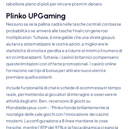
tabellone pieno di pioli per vincere premi in denaro.
Plinko UPGaming
Nessuno sa se la pallina cadrà nelle tasche centrali con basse
probabilità o se arriverà alle tasche finali con generosi
moltiplicatori. Tuttavia, è innegabile che una strategia può
aiutarvi a sistematizzare le vostre azioni, a migliorare le
statistiche di vincita e perdita e a ridurre al minimo il numero di
errori imbarazzanti. Tuttavia, i casinò britannici compensano
queste limitazioni con offerte promozionali. I casinò online
forniscono vari tipi di bonus per attirare nuovi utenti e
premiare quelli esistenti.
Include funzionalità di chat e schede di scommessa in tempo
reale, permettendo ai giocatori di interagire e osservare le
attività degli altri. Ben, recensore di giochi su
Mondialdesjeux.com – “Plinko fonde brillantemente la
nostalgia delle sale giochi con l’innovazione dei casinò
moderni. La configurazione a 8 linee mantiene le cose
fresche, mentre l’RTP del 97% e la fisica dinamica creano la