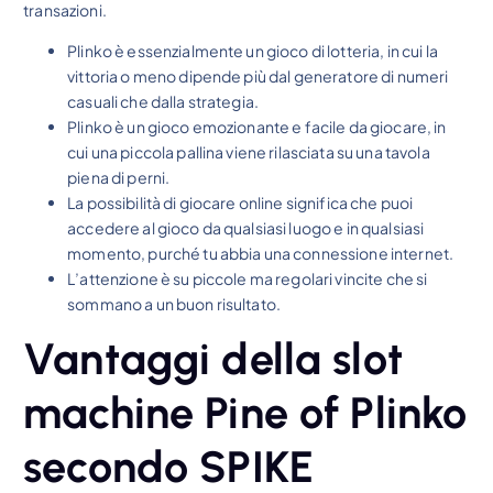
transazioni.
Plinko è essenzialmente un gioco di lotteria, in cui la
vittoria o meno dipende più dal generatore di numeri
casuali che dalla strategia.
Plinko è un gioco emozionante e facile da giocare, in
cui una piccola pallina viene rilasciata su una tavola
piena di perni.
La possibilità di giocare online significa che puoi
accedere al gioco da qualsiasi luogo e in qualsiasi
momento, purché tu abbia una connessione internet.
L’attenzione è su piccole ma regolari vincite che si
sommano a un buon risultato.
Vantaggi della slot
machine Pine of Plinko
secondo SPIKE