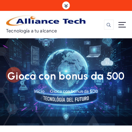
S
a
l
t
a
Tecnología a tu alcance
r
a
l
c
o
n
Gioca con bonus da 500
t
e
Inicio
Gioca con bonus da 500
n
i
d
o