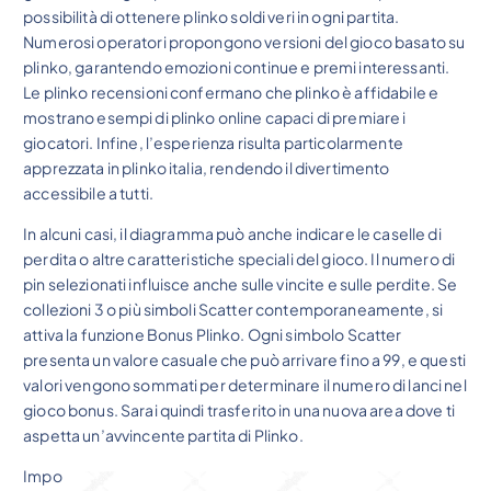
possibilità di ottenere plinko soldi veri in ogni partita.
Numerosi operatori propongono versioni del gioco basato su
plinko, garantendo emozioni continue e premi interessanti.
Le plinko recensioni confermano che plinko è affidabile e
mostrano esempi di plinko online capaci di premiare i
giocatori. Infine, l’esperienza risulta particolarmente
apprezzata in plinko italia, rendendo il divertimento
accessibile a tutti.
In alcuni casi, il diagramma può anche indicare le caselle di
perdita o altre caratteristiche speciali del gioco. Il numero di
pin selezionati influisce anche sulle vincite e sulle perdite. Se
collezioni 3 o più simboli Scatter contemporaneamente, si
attiva la funzione Bonus Plinko. Ogni simbolo Scatter
presenta un valore casuale che può arrivare fino a 99, e questi
valori vengono sommati per determinare il numero di lanci nel
gioco bonus. Sarai quindi trasferito in una nuova area dove ti
aspetta un’avvincente partita di Plinko.
Impo