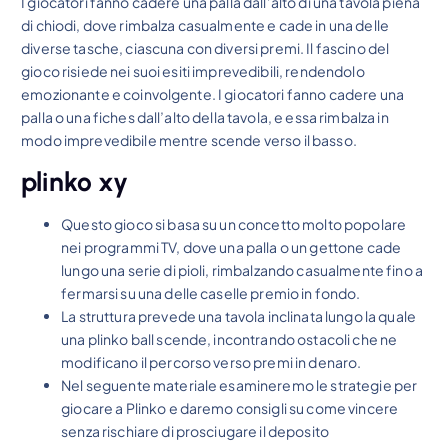
I giocatori fanno cadere una palla dall’alto di una tavola piena
di chiodi, dove rimbalza casualmente e cade in una delle
diverse tasche, ciascuna con diversi premi. Il fascino del
gioco risiede nei suoi esiti imprevedibili, rendendolo
emozionante e coinvolgente. I giocatori fanno cadere una
palla o una fiches dall’alto della tavola, e essa rimbalza in
modo imprevedibile mentre scende verso il basso.
plinko xy
Questo gioco si basa su un concetto molto popolare
nei programmi TV, dove una palla o un gettone cade
lungo una serie di pioli, rimbalzando casualmente fino a
fermarsi su una delle caselle premio in fondo.
La struttura prevede una tavola inclinata lungo la quale
una plinko ball scende, incontrando ostacoli che ne
modificano il percorso verso premi in denaro.
Nel seguente materiale esamineremo le strategie per
giocare a Plinko e daremo consigli su come vincere
senza rischiare di prosciugare il deposito