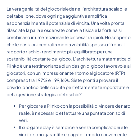
La vera genialità del gioco risiede nell’architettura scalabile
del tabellone, dove ogni riga aggiuntiva amplifica
esponenzialmente il potenziale di vincita. Una volta pronta,
rilasciate la palla e osservate come la fisica e la fortuna si
combinano in un’emozionante discesa tra i pioli. Ho scoperto
che le posizioni centrali a media volatilità spesso offrono il
rapporto rischio-rendimento più equilibrato per una
sostenibilità costante del gioco. L’architettura matematica di
Plinko è una testimonianza di un design di gioco favorevole ai
giocatori, con un impressionante ritorno al giocatore (RTP)
compreso tra il 97% e il 99,16%. Siete pronti a provare il
brivido ipnotico delle cadute perfettamente temporizzate e
della gestione strategica del rischio?
Per giocare a Plinko con la possibilità di vincere denaro
reale, è necessario effettuare una puntata con soldi
veri.
Il suo gameplay è semplice e senza complicazioni e le
vincite sono garantite e pagate in modo conveniente