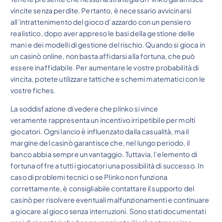
vincite senza perdite. Pertanto, è necessario avvicinarsi
all’intrattenimento del gioco d’azzardo con un pensiero
realistico, dopo aver appreso le basi della gestione delle
mani e dei modelli di gestione del rischio. Quando si gioca in
un casinò online, non basta affidarsi alla fortuna, che può
essere inaffidabile. Per aumentare le vostre probabilità di
vincita, potete utilizzare tattiche e schemi matematici con le
vostre fiches.
La soddisfazione di vedere che plinko si vince
veramente rappresenta un incentivo irripetibile per molti
giocatori. Ogni lancio è influenzato dalla casualità, ma il
margine del casinò garantisce che, nel lungo periodo, il
banco abbia sempre un vantaggio. Tuttavia, l’elemento di
fortuna offre a tutti i giocatori una possibilità di successo. In
caso di problemi tecnici o se Plinko non funziona
correttamente, è consigliabile contattare il supporto del
casinò per risolvere eventuali malfunzionamenti e continuare
a giocare al gioco senza interruzioni. Sono stati documentati