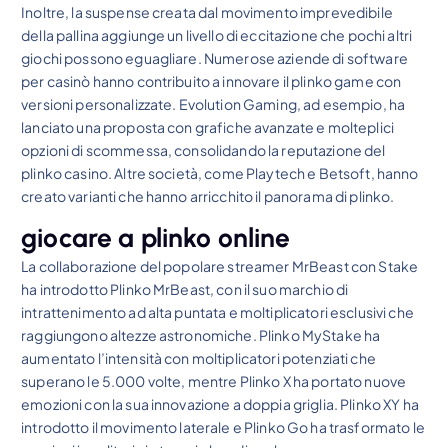
Inoltre, la suspense creata dal movimento imprevedibile
della pallina aggiunge un livello di eccitazione che pochi altri
giochi possono eguagliare. Numerose aziende di software
per casinò hanno contribuito a innovare il plinko game con
versioni personalizzate. Evolution Gaming, ad esempio, ha
lanciato una proposta con grafiche avanzate e molteplici
opzioni di scommessa, consolidando la reputazione del
plinko casino. Altre società, come Playtech e Betsoft, hanno
creato varianti che hanno arricchito il panorama di plinko.
giocare a plinko online
La collaborazione del popolare streamer MrBeast con Stake
ha introdotto Plinko MrBeast, con il suo marchio di
intrattenimento ad alta puntata e moltiplicatori esclusivi che
raggiungono altezze astronomiche. Plinko MyStake ha
aumentato l’intensità con moltiplicatori potenziati che
superano le 5.000 volte, mentre Plinko X ha portato nuove
emozioni con la sua innovazione a doppia griglia. Plinko XY ha
introdotto il movimento laterale e Plinko Go ha trasformato le